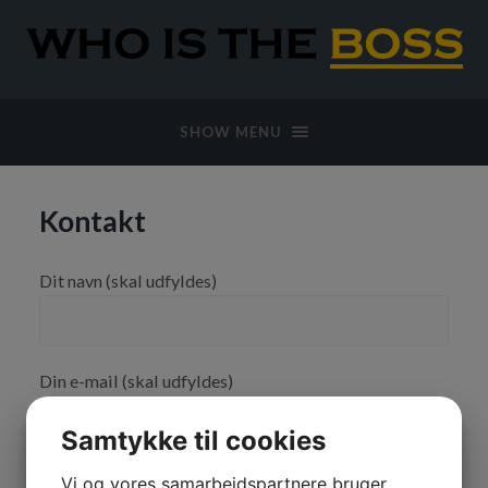
SHOW MENU
Kontakt
Dit navn (skal udfyldes)
Din e-mail (skal udfyldes)
Samtykke til cookies
Emne
Vi og vores samarbejdspartnere bruger