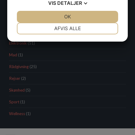
VIS
DETALJER
JA
NEJ
OK
JA
NEJ
NØDVENDIGE
PRÆFERENCER
AFVIS ALLE
KATEGORIER
JA
NEJ
JA
NEJ
Elektronik
(51)
MARKETING
STATISTIK
Mad
(1)
Rådgivning
(25)
Rejser
(2)
Skønhed
(5)
Sport
(1)
Wellness
(1)