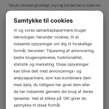
Skrub området grundigt, skyl og lad det tørre, inden du
går videre til næste trin. Dette vil hjælpe med at fjerne
maling eller graffiti, der er blevet løsnet af
Samtykke til cookies
rengøringsmidlet.
Vi og vores samarbejdspartnere bruger
Hvis der er tale om en overflade, der er malet, er det
teknologier, herunder cookies, til at
vigtigt at bruge et opløsningsmiddel som xylen eller
indsamle oplysninger om dig til forskellige
acetone for at hjælpe med at nedbryde malingen
formål, herunder: Tilpasning af annoncering,
bedre brugeroplevelse, funktionalitet,
Professionelle opløsningsmidler kan være meget
statistik og marketing. Disse oplysninger
farlige og bør kun bruges af dem, der er bekendt med,
kan blive delt med annoncerings- og
hvordan man håndterer dem sikkert. Sørg for at læse
analysepartnere, som kan kombinere dem
alle sikkerhedsinstruktioner, før du bruger en hvilken
med data, du tidligere har givet dem eller
som helst type opløsningsmiddel!
de har indsamlet gennem din brug af deres
tjenester. Ved at klikke på 'OK' giver du
Brug en oliebaseret malingfjerner
samtykke til disse formål.