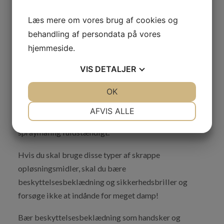
Brug en oliebaseret malingfjerner eller en kemisk
Læs mere om vores brug af cookies og
stripper på hårde overflader som f.eks.
behandling af persondata på vores
murstensvægge. Påfør opløsningen med en pensel, og
hjemmeside.
lad den sidde i flere minutter, inden du skraber den
VIS
DETALJER
resterende graffiti af.
JA
NEJ
OK
JA
NEJ
Længere påføringstider vil gøre denne proces lettere,
men vær opmærksom på, at det kan tage op til 24
NØDVENDIGE
PRÆFERENCER
AFVIS ALLE
timer for nogle kemikalier at fjerne alle spor af
JA
NEJ
JA
NEJ
spraymaling fuldstændigt.
MARKETING
STATISTIK
Hvis du skal bruge disse typer af skrappe
opløsningsmidler, skal du bære
beskyttelsesbeklædning og sikkerhedsbriller og
forsøge ikke at indånde for meget damp!
Bær beskyttelsesbeklædning som handsker og