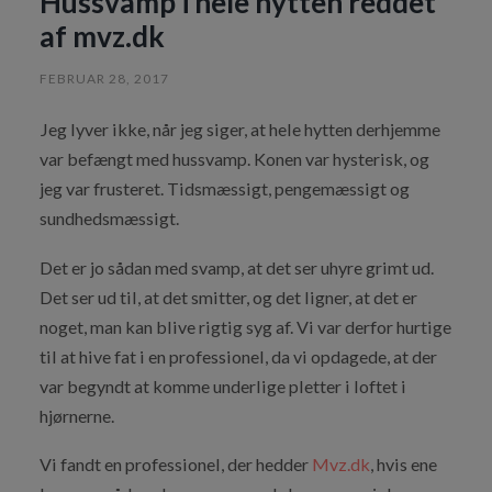
Hussvamp i hele hytten reddet
af mvz.dk
FEBRUAR 28, 2017
Jeg lyver ikke, når jeg siger, at hele hytten derhjemme
var befængt med hussvamp. Konen var hysterisk, og
jeg var frusteret. Tidsmæssigt, pengemæssigt og
sundhedsmæssigt.
Det er jo sådan med svamp, at det ser uhyre grimt ud.
Det ser ud til, at det smitter, og det ligner, at det er
noget, man kan blive rigtig syg af. Vi var derfor hurtige
til at hive fat i en professionel, da vi opdagede, at der
var begyndt at komme underlige pletter i loftet i
hjørnerne.
Vi fandt en professionel, der hedder
Mvz.dk
, hvis ene